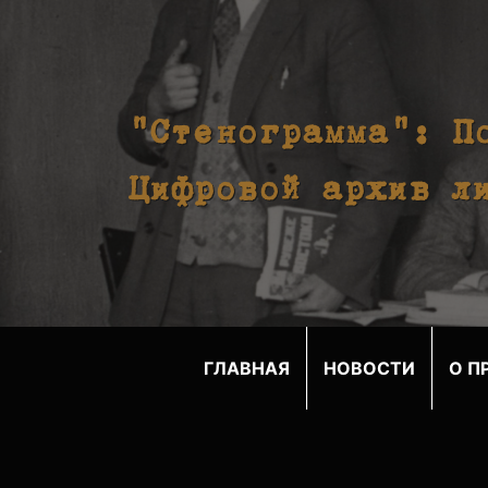
"Стенограмма": П
Цифровой архив л
ГЛАВНАЯ
НОВОСТИ
О П